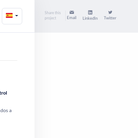
Share this
Email
project
Twitter
LinkedIn
trol
ados a