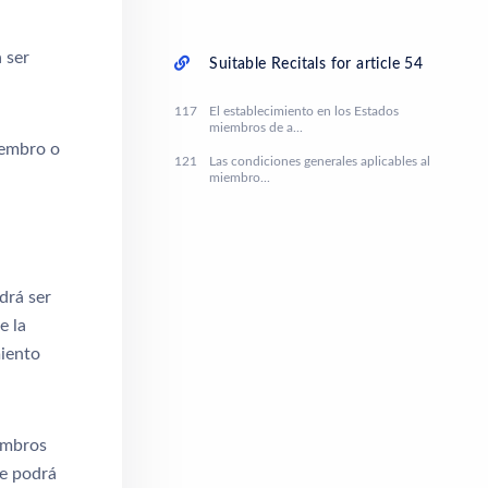
 ser
Suitable Recitals for article 54
117
El establecimiento en los Estados
miembros de a...
iembro o
121
Las condiciones generales aplicables al
miembro...
drá ser
e la
iento
embros
ue podrá