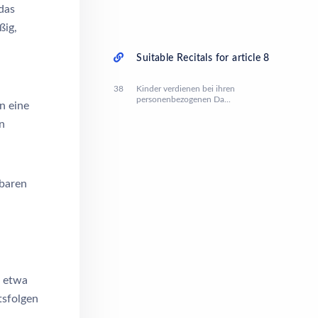
das
ßig,
Suitable Recitals for article 8
38
Kinder verdienen bei ihren
personenbezogenen Da...
n eine
n
gbaren
e etwa
tsfolgen