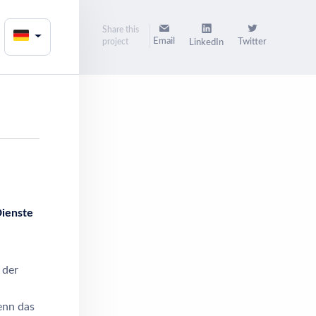
Share this
Email
project
Twitter
LinkedIn
Dienste
 der
enn das