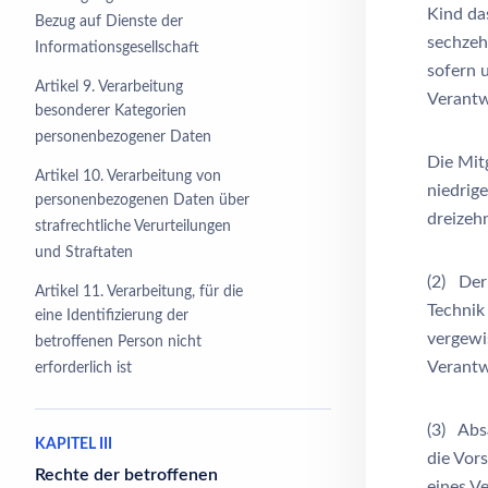
Kind da
Bezug auf Dienste der
sechzeh
Informationsgesellschaft
sofern 
Artikel 9. Verarbeitung
Verantw
besonderer Kategorien
personenbezogener Daten
Die Mit
Artikel 10. Verarbeitung von
niedrig
personenbezogenen Daten über
dreizehn
strafrechtliche Verurteilungen
und Straftaten
(2) Der
Artikel 11. Verarbeitung, für die
Technik
eine Identifizierung der
vergewi
betroffenen Person nicht
Verantw
erforderlich ist
(3) Abs
KAPITEL III
die Vor
Rechte der betroffenen
eines Ve