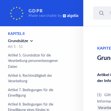
Allgemeine
GDPR
Bestimmungen
Made searchable by
Art 1 - 4
KAPITEL II
Grundsätze
Art 5 - 11
KAPITEL
Artikel 5. Grundsätze für die
Grun
Verarbeitung personenbezogener
Daten
Artikel
Artikel 6. Rechtmäßigkeit der
der Inf
Verarbeitung
Artikel 7. Bedingungen für die
(1) Gil
Einwilligung
Informat
Artikel 8. Bedingungen für die
Verarb
Einwilligung eines Kindes in