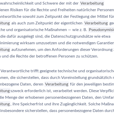
tswahrscheinlichkeit und Schwere der mit der
Verarbeitung
enen Risiken für die Rechte und Freiheiten natürlicher Personen 
antwortliche sowohl zum Zeitpunkt der Festlegung der Mittel für
eitung
als auch zum Zeitpunkt der eigentlichen
Verarbeitung
ge
che und organisatorische Maßnahmen — wie z. B.
Pseudonymisi
, die dafür ausgelegt sind, die Datenschutzgrundsätze wie etwa
nimierung wirksam umzusetzen und die notwendigen Garantien 
eitung
aufzunehmen, um den Anforderungen dieser Verordnung 
 und die Rechte der betroffenen Personen zu schützen.
 Verantwortliche trifft geeignete technische und organisatorisch
en, die sicherstellen, dass durch Voreinstellung grundsätzlich 
nbezogene Daten, deren
Verarbeitung
für den jeweiligen best
eitung
szweck erforderlich ist, verarbeitet werden. Diese Verpfli
r die Menge der erhobenen personenbezogenen Daten, den Umfan
eitung
, ihre Speicherfrist und ihre Zugänglichkeit. Solche Maß
insbesondere sicherstellen, dass personenbezogene Daten durc