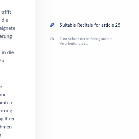
trifft
 die
Suitable Recitals for article 25
eignete
erung
78
Zum Schutz der in Bezug auf die
Verarbeitung pe...
in die
zu
e
nur
immten
chtung
g ihrer
nahmen
h