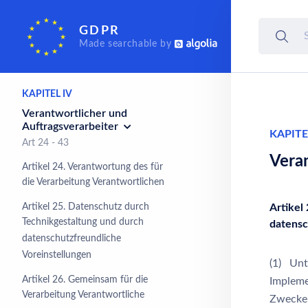
Rechte der betroffenen
GDPR
Person
Made searchable by
Art 12 - 23
KAPITEL IV
Verantwortlicher und
Auftragsverarbeiter
KAPITE
Art 24 - 43
Veran
Artikel 24. Verantwortung des für
die Verarbeitung Verantwortlichen
Artikel 25. Datenschutz durch
Artikel
Technikgestaltung und durch
datensc
datenschutzfreundliche
Voreinstellungen
(1) Unt
Artikel 26. Gemeinsam für die
Impleme
Verarbeitung Verantwortliche
Zwecke