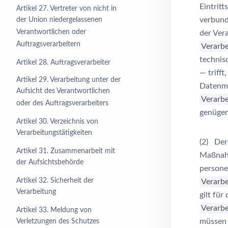
Eintrit
Artikel 27. Vertreter von nicht in
verbund
der Union niedergelassenen
Verantwortlichen oder
der Ver
Auftragsverarbeitern
Verarb
technis
Artikel 28. Auftragsverarbeiter
— trifft
Artikel 29. Verarbeitung unter der
Datenmi
Aufsicht des Verantwortlichen
Verarb
oder des Auftragsverarbeiters
genügen
Artikel 30. Verzeichnis von
Verarbeitungstätigkeiten
(2) Der
Artikel 31. Zusammenarbeit mit
Maßnahm
der Aufsichtsbehörde
persone
Artikel 32. Sicherheit der
Verarb
Verarbeitung
gilt fü
Verarb
Artikel 33. Meldung von
müssen 
Verletzungen des Schutzes