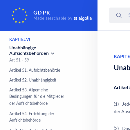
an Drittländer oder an
internationale
GDPR
Organisationen
Made searchable by
Art 44 - 50
KAPITEL VI
Unabhängige
Aufsichtsbehörden
KAPITE
Art 51 - 59
Unab
Artikel 51. Aufsichtsbehörde
Artikel 52. Unabhängigkeit
Artikel
Artikel 53. Allgemeine
Bedingungen für die Mitglieder
der Aufsichtsbehörde
(1) Je
der Aus
Artikel 54. Errichtung der
Aufsichtsbehörde
(2) Das