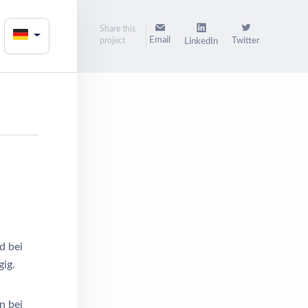
Share this
Email
project
Twitter
LinkedIn
d bei
gig.
n bei