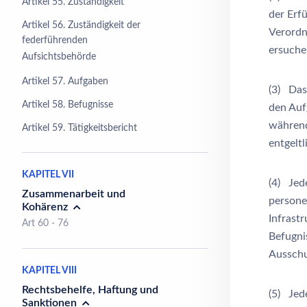
Artikel 55. Zuständigkeit
der Erf
Artikel 56. Zuständigkeit der
Verordn
federführenden
ersuche
Aufsichtsbehörde
Artikel 57. Aufgaben
(3) Das
Artikel 58. Befugnisse
den Auf
während
Artikel 59. Tätigkeitsbericht
entgeltl
KAPITEL VII
(4) Jede
Zusammenarbeit und
persone
Kohärenz
Infrastr
Art 60 - 76
Befugni
Ausschu
KAPITEL VIII
Rechtsbehelfe, Haftung und
(5) Jede
Sanktionen