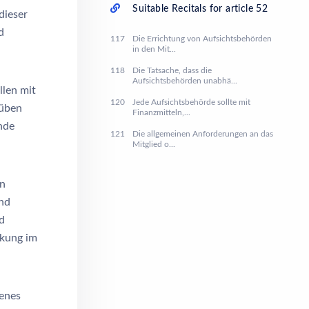
Suitable Recitals for article 52
dieser
d
117
Die Errichtung von Aufsichtsbehörden
in den Mit...
118
Die Tatsache, dass die
Aufsichtsbehörden unabhä...
llen mit
120
Jede Aufsichtsbehörde sollte mit
 üben
Finanzmitteln,...
nde
121
Die allgemeinen Anforderungen an das
Mitglied o...
en
und
d
rkung im
genes