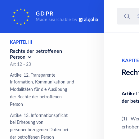
KAPITEL II
GDPR
Grundsätze
Made searchable by
Art 5 - 11
KAPITEL III
Rechte der betroffenen
Person
KAPITEL
Art 12 - 23
Rech
Artikel 12. Transparente
Information, Kommunikation und
Modalitäten für die Ausübung
Artikel
der Rechte der betroffenen
der bet
Person
Artikel 13. Informationspflicht
(1) Wer
bei Erhebung von
erhoben
personenbezogenen Daten bei
der betroffenen Person