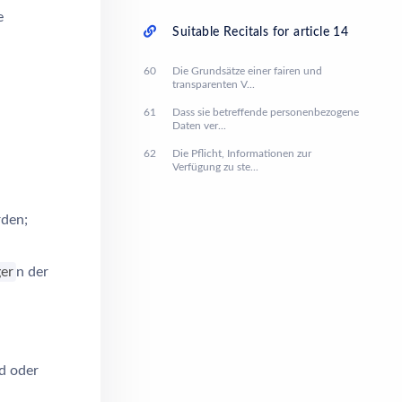
e
Suitable Recitals for article 14
60
Die Grundsätze einer fairen und
transparenten V...
61
Dass sie betreffende personenbezogene
Daten ver...
62
Die Pflicht, Informationen zur
Verfügung zu ste...
rden;
er
n der
nd oder