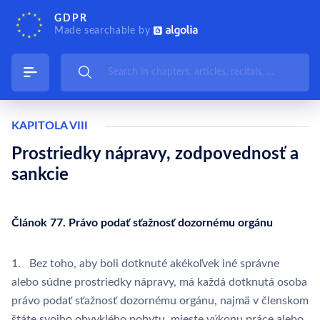
GDPR
Made searchable by
KAPITOLA VIII
Prostriedky nápravy, zodpovednosť a
sankcie
Článok 77. Právo podať sťažnosť dozornému orgánu
1. Bez toho, aby boli dotknuté akékoľvek iné správne
alebo súdne prostriedky nápravy, má každá dotknutá osoba
právo podať sťažnosť dozornému orgánu, najmä v členskom
štáte svojho obvyklého pobytu, mieste výkonu práce alebo