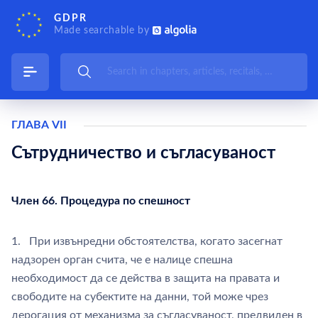
GDPR
Made searchable by
ГЛАВА VII
Сътрудничество и съгласуваност
Член 66. Процедура по спешност
1. При извънредни обстоятелства, когато засегнат
надзорен орган счита, че е налице спешна
необходимост да се действа в защита на правата и
свободите на субектите на данни, той може чрез
дерогация от механизма за съгласуваност, предвиден в