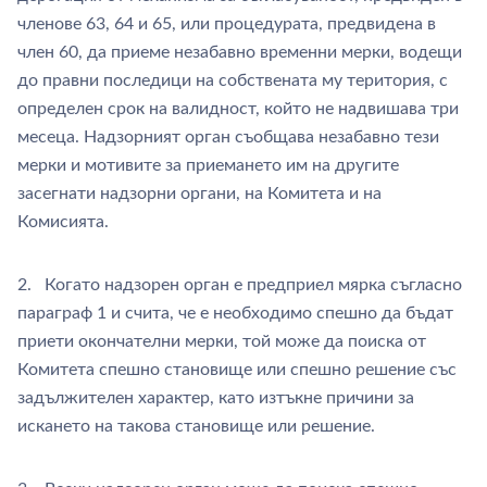
членове 63, 64 и 65, или процедурата, предвидена в
член 60, да приеме незабавно временни мерки, водещи
до правни последици на собствената му територия, с
определен срок на валидност, който не надвишава три
месеца. Надзорният орган съобщава незабавно тези
мерки и мотивите за приемането им на другите
засегнати надзорни органи, на Комитета и на
Комисията.
2. Когато надзорен орган е предприел мярка съгласно
параграф 1 и счита, че е необходимо спешно да бъдат
приети окончателни мерки, той може да поиска от
Комитета спешно становище или спешно решение със
задължителен характер, като изтъкне причини за
искането на такова становище или решение.