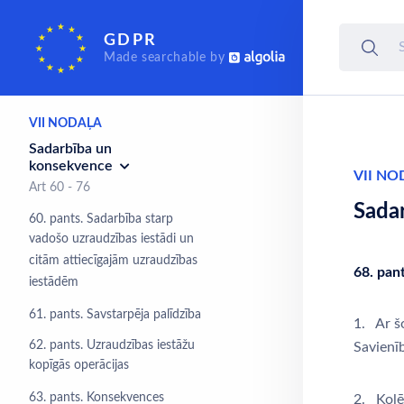
Neatkarīgas uzraudzības
GDPR
iestādes
Made searchable by
Art 51 - 59
VII NODAĻA
Sadarbība un
konsekvence
VII NO
Art 60 - 76
Sada
60. pants. Sadarbība starp
vadošo uzraudzības iestādi un
citām attiecīgajām uzraudzības
68. pant
iestādēm
61. pants. Savstarpēja palīdzība
1. Ar šo
62. pants. Uzraudzības iestāžu
Savienīb
kopīgās operācijas
63. pants. Konsekvences
2. Kolēģ