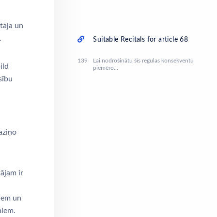
tāja un
.
Suitable Recitals for article 68
139
Lai nodrošinātu šīs regulas konsekventu
ild
piemēro...
sību
aziņo
ājam ir
jiem un
miem.