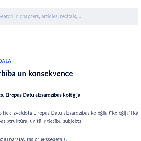
DAĻA
rbība un konsekvence
s. Eiropas Datu aizsardzības kolēģija
 tiek izveidota Eiropas Datu aizsardzības kolēģija (“kolēģija”) kā
as struktūra, un tā ir tiesību subjekts.
iju pārstāv tās priekšsēdētājs.