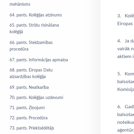
mehānisms
64. pants. Kolēģijas atzinums
3. Kolēģ
Eiropas 
65. pants. Strīdu risināšana
kolēģijā
4. Ja d
66. pants. Steidzamības
vairāk n
procedūra
aktiem i
67. pants. Informācijas apmaiņa
68. pants. Eiropas Datu
5. Komis
aizsardzības kolēģija
balsošan
69. pants. Neatkarība
Komisija
70. pants. Kolēģijas uzdevumi
6. Gadī
71. pants. Ziņojumi
balsošan
72. pants. Procedūra
noteiku
73. pants. Priekšsēdētājs
aģentūr