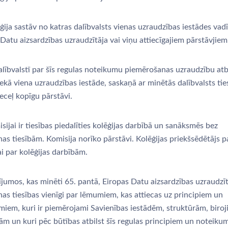
ija sastāv no katras dalībvalsts vienas uzraudzības iestādes vadī
Datu aizsardzības uzraudzītāja vai viņu attiecīgajiem pārstāvjiem
alībvalstī par šīs regulas noteikumu piemērošanas uzraudzību atb
ekā viena uzraudzības iestāde, saskaņā ar minētās dalībvalsts tie
eceļ kopīgu pārstāvi.
ijai ir tiesības piedalīties kolēģijas darbībā un sanāksmēs bez
as tiesībām. Komisija norīko pārstāvi. Kolēģijas priekšsēdētājs p
i par kolēģijas darbībām.
jumos, kas minēti 65. pantā, Eiropas Datu aizsardzības uzraudzīt
as tiesības vienīgi par lēmumiem, kas attiecas uz principiem un
miem, kuri ir piemērojami Savienības iestādēm, struktūrām, biro
ām un kuri pēc būtības atbilst šīs regulas principiem un noteiku