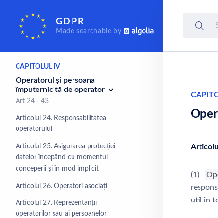
Drepturile persoanei
GDPR
vizate
Made searchable by
Art 12 - 23
CAPITOLUL IV
Operatorul și persoana
împuternicită de operator
CAPITO
Art 24 - 43
Opera
Articolul 24. Responsabilitatea
operatorului
Articolul 25. Asigurarea protecției
Articolu
datelor începând cu momentul
conceperii și în mod implicit
(1)
Op
Articolul 26. Operatori asociați
responsa
util în 
Articolul 27. Reprezentanții
operatorilor sau ai persoanelor