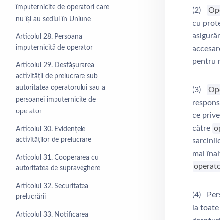
împuternicite de operatori care
(2)
Op
nu își au sediul în Uniune
cu prote
asigurâ
Articolul 28. Persoana
împuternicită de operator
accesare
pentru m
Articolul 29. Desfășurarea
activității de prelucrare sub
autoritatea operatorului sau a
(3)
Op
persoanei împuternicite de
responsa
operator
ce prive
către
o
Articolul 30. Evidențele
activităților de prelucrare
sarcinil
mai înal
Articolul 31. Cooperarea cu
operat
autoritatea de supraveghere
Articolul 32. Securitatea
(4) Pers
prelucrării
la toate
Articolul 33. Notificarea