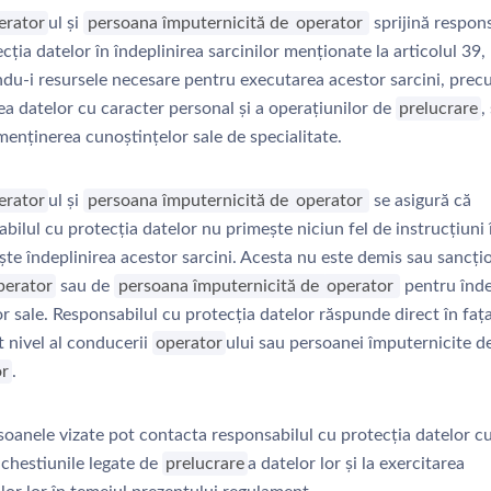
erator
ul și
persoana împuternicită de
operator
sprijină respons
cția datelor în îndeplinirea sarcinilor menționate la articolul 39,
ndu-i resursele necesare pentru executarea acestor sarcini, prec
a datelor cu caracter personal și a operațiunilor de
prelucrare
,
enținerea cunoștințelor sale de specialitate.
erator
ul și
persoana împuternicită de
operator
se asigură că
bilul cu protecția datelor nu primește niciun fel de instrucțiuni 
ște îndeplinirea acestor sarcini. Acesta nu este demis sau sancți
perator
sau de
persoana împuternicită de
operator
pentru înde
or sale. Responsabilul cu protecția datelor răspunde direct în fața
t nivel al conducerii
operator
ului sau persoanei împuternicite d
or
.
oanele vizate pot contacta responsabilul cu protecția datelor cu
 chestiunile legate de
prelucrare
a datelor lor și la exercitarea