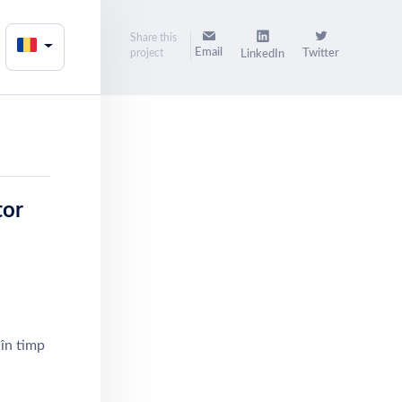
Share this
Email
project
Twitter
LinkedIn
tor
 în timp