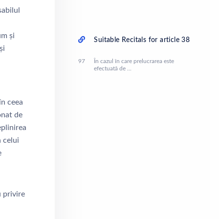
abilul
um și
Suitable Recitals for article 38
 și
97
În cazul în care prelucrarea este
efectuată de ...
în ceea
onat de
plinirea
 celui
e
 privire