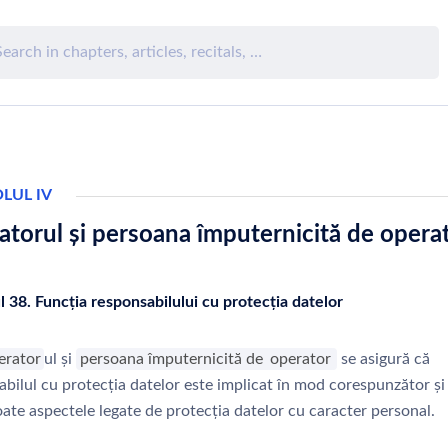
LUL IV
torul și persoana împuternicită de opera
l 38. Funcția responsabilului cu protecția datelor
erator
ul și
persoana împuternicită de
operator
se asigură că
bilul cu protecția datelor este implicat în mod corespunzător și
toate aspectele legate de protecția datelor cu caracter personal.